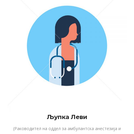
Љупка Леви
(Раководител на оддел за амбулантска анестезија и