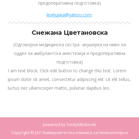
предоперативна подготовка)
leviljupka@yahoo.com;
Снежана Цветановска
(Одговорна медицинска сестра- акушерка на ниво на
оддел за амбулантска анестезија и предоперативна
подготовка)
I am text block. Click edit button to change this text. Lorem
ipsum dolor sit amet, consectetur adipiscing elit. Ut elit tellus,
luctus nec ullamcorper mattis, pulvinar dapibus leo.
powered by
TrinityMedia.mk
Copyright © ЈЗУ Универзитетска клиника за гинекологија и