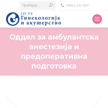
Search:
+389 2 314 7427
Оддел за амбулантска
анестезија и
предоперативна
подготовка