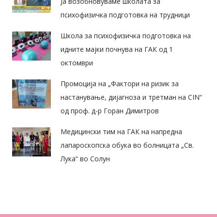
Ја возобновуваме школата за
психофизичка подготовка на трудници
Школа за психофизичка подготовка на
идните мајки почнува на ГАК од 1
октомври
Промоција на „Фактори на ризик за
настанување, дијагноза и третман на CIN“
од проф. д-р Горан Димитров
Медицински тим на ГАК на напредна
лапароскопска обука во болницата „Св.
Лука“ во Солун