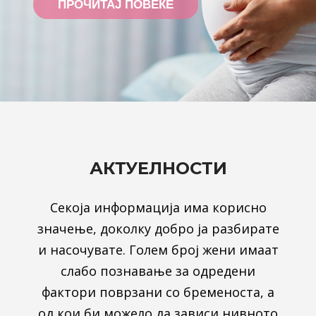
АКТУЕЛНОСТИ
Секоја информација има корисно
значење, доколку добро ја разбирате
и насочувате. Голем број жени имаат
слабо познавање за одредени
фактори поврзани со бременоста, а
од кои би можело да зависи нивното