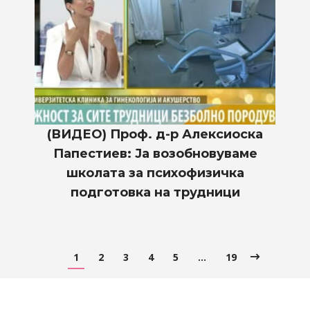
(ВИДЕО) Проф. д-р Алексиоска
Папестиев: Ја возобновуваме
школата за психофизичка
подготовка на трудници
1
2
3
4
5
…
19