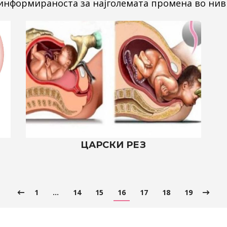
 информираноста за најголемата промена во нив
ЦАРСКИ РЕЗ
1
…
14
15
16
17
18
19