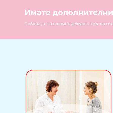
Имате дополнителн
Побарајте го нашиот дежурен тим во сек