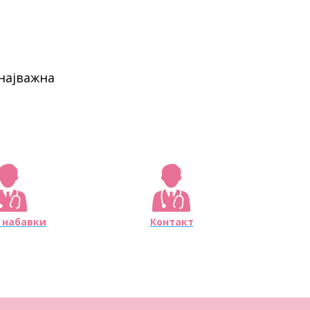
најважна
 набавки
Контакт