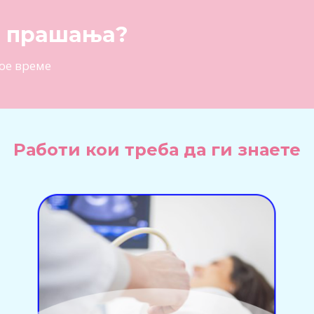
и прашања?
ое време
Работи кои треба да ги знаете