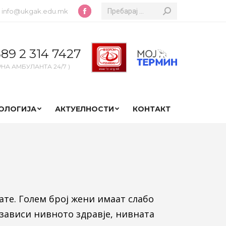
Search:
info@ukgak.edu.mk
Facebook
page
opens
89 2 314 7427
in
РНА АМБУЛАНТА 24/7 )
new
window
ОЛОГИЈА
АКТУЕЛНОСТИ
КОНТАКТ
ате. Голем број жени имаат слабо
зависи нивното здравје, нивната