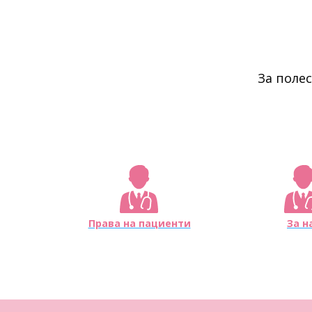
За поле
Права на пациенти
За н