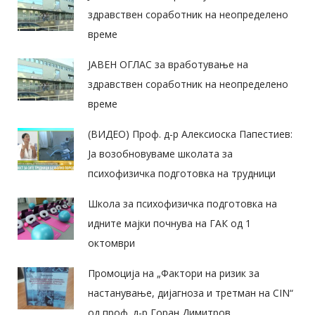
здравствен соработник на неопределено
време
ЈАВЕН ОГЛАС за вработување на
здравствен соработник на неопределено
време
(ВИДЕО) Проф. д-р Алексиоска Папестиев:
Ја возобновуваме школата за
психофизичка подготовка на трудници
Школа за психофизичка подготовка на
идните мајки почнува на ГАК од 1
октомври
Промоција на „Фактори на ризик за
настанување, дијагноза и третман на CIN“
од проф. д-р Горан Димитров