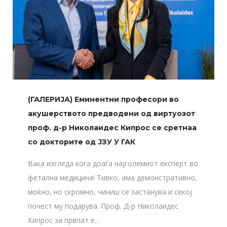
(ГАЛЕРИЈА) Еминентни професори во
акушерството предводени од виртуозот
проф. д-р Николаидес Кипрос се сретнаа
со докторите од ЈЗУ У ГАК
Вака изгледа кога доаѓа најголемиот експерт во
фетална медицина! Тивко, ама демонстративно,
моќно, но скромно, чиниш се застанува и секој
почест му подарува. Проф. Д-р Николаидес
Кипрос за првпат е…