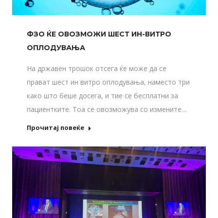
ФЗО ЌЕ ОВОЗМОЖИ ШЕСТ ИН-ВИТРО
ОПЛОДУВАЊА
На државен трошок отсега ќе може да се
прават шест ин витро оплодувања, наместо три
како што беше досега, и тие се бесплатни за
пациентките. Тоа се овозможува со измените…
Прочитај повеќе