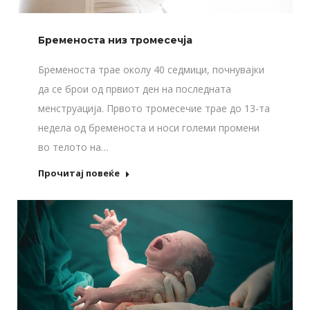
Бременоста низ тромесечја
Бременоста трае околу 40 седмици, почнувајки
да се брои од првиот ден на последната
менструација. Првото тромесечие трае до 13-та
недела од бременоста и носи големи промени
во телото на…
Прочитај повеќе