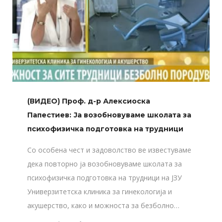
(ВИДЕО) Проф. д-р Алексиоска
Папестиев: Ја возобновуваме школата за
психофизичка подготовка на трудници
Со особена чест и задоволство ве известуваме
дека повторно ја возобновуваме школата за
психофизичка подготовка на трудници на ЈЗУ
Универзитетска клиника за гинекологија и
акушерство, како и можноста за безболно…