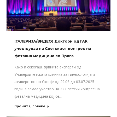
(ГАЛЕРИЈА/ВИДЕО) Доктори од ГАК
учествуваа на Светскиот конгрес на
фетална медицина во Прага
Како и секогаш, врвните експерти од
Универзитетската клиника за гинекологија и
акушерство во Скопје од 29.06 до 03.07.2025
година земаа учество на 22 Светски конгрес на
фетална медицина кој се…
Прочитај повеќе