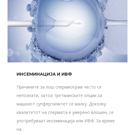
ИНСЕМИНАЦИЈА И ИВФ
Причините за лош спермиограм често се
непознати, затоа третманските опции за
машкиот супфертилитет се малку. Доколку
квалитетот на спермата е умерено влошен, се
употребуваат инсеминација или ИВФ. За време
на…