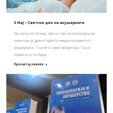
5 Мај – Светски ден на акушерките
На секој петти мај, светот им се поклонува на
оние кои ја држат првата нишка на животот –
акушерките. Тоа не е само професија. Тоа е
повик што го бара…
Прочитај повеќе