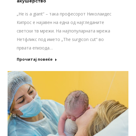
акушерство
„He is a giant“ – така професорот Николаидес
Кипрос е најавен на една од најгледаните
светски тв мрежи. На најпопуларната мрежа
Нетфликс под името „The surgicon cut“ во
првата епизода…
Прочитај повеќе