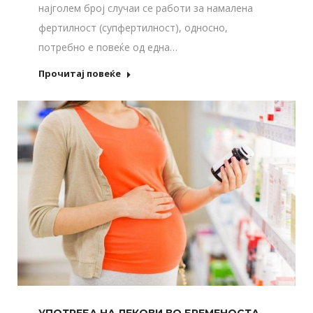
најголем број случаи се работи за намалена
фертилност (супфертилност), односно,
потребно е повеќе од една…
Прочитај повеќе