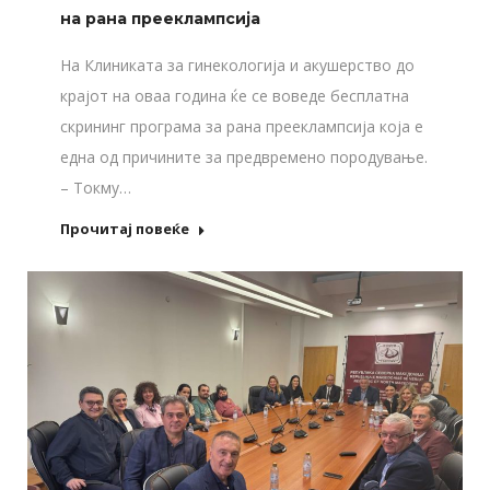
на рана прееклампсија
На Клиниката за гинекологија и акушерство до
крајот на оваа година ќе се воведе бесплатна
скрининг програма за рана прееклампсија која е
една од причините за предвремено породување.
– Токму…
Прочитај повеќе