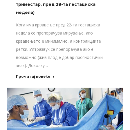
триместар, пред 28-та гестациска
недела)
Кога има крвавење пред 22-та гестациска
недела се препорачува мирување, ако
крвавењето е минимално, а контракциите
ретки. Ултразвук се препорачува ако е
возможно (жив плод е добар прогностички
знак). Доколку…
Прочитај повеќе