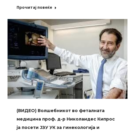
Прочитај повеќе
(ВИДЕО) Волшебникот во феталната
медицина проф. д-р Николаидес Кипрос
ја посети ЈЗУ УК за гинекологија и