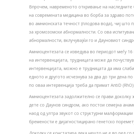
Впрочем, навременото откривање на наследните б
на современата медицина во борба за здраво пот
во амнионската течност (плодова вода), чиј што 
за хромозомски абнормалности. Со ова испитувањ
абнормалности, вклучувајќи го и Дауновиот синдр
Амниоцентезата се изведува во периодот меѓу 16 
на интервенцијата, трудницата може да почуствува
интервенцијата, можно е трудницата да има слаби
едното и другото исчезнува за два до три дена п
по оваа интервенција треба да примат AntiD (RhO
Амниоцентезата задолжително се прави доколку ж
дете со Даунов синдром, ако постои семејна ана
наод од ултра звукот со структурни малформации 
бремености е дијагностицирано генетско пореме
Доколку се констатира дека нешто не е во ред со 