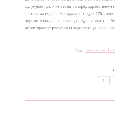
одлучуваат дали ќе бараат, според здравствените
гестациска недела. Методата е со дури 97% точн
пореметувања, а со неа се утврдува и полот на б
детектираат структурални недостатоци, како што 
Tags:
амниоцентеза
пло
Shar
on
Face
Post
navigation