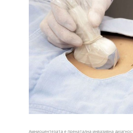
Амниоцентезата е пренатална инвазивна дијагнос