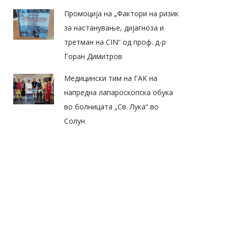
Промоција на „Фактори на ризик
за настанување, дијагноза и
третман на CIN“ од проф. д-р
Горан Димитров
Медицински тим на ГАК на
напредна лапароскопска обука
во болницата „Св. Лука“ во
Солун