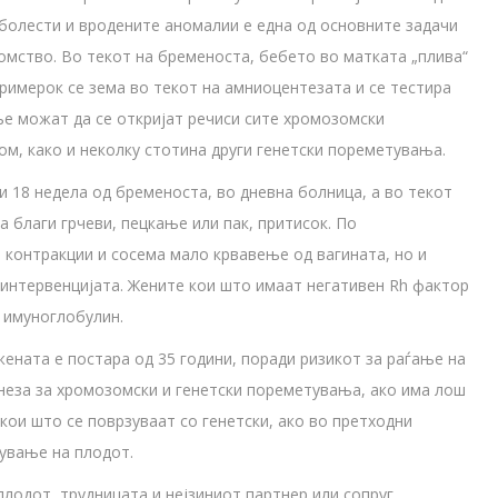
олести и вродените аномалии е една од основните задачи
омство. Во текот на бременоста, бебето во матката „плива“
примерок се зема во текот на амниоцентезата и се тестира
е можат да се откријат речиси сите хромозомски
ом, како и неколку стотина други генетски пореметувања.
и 18 недела од бременоста, во дневна болница, а во текот
 благи грчеви, пецкање или пак, притисок. По
 контракции и сосема мало крвавење од вагината, но и
о интервенцијата. Жените кои што имаат негативен Rh фактор
) имуноглобулин.
ената е постара од 35 години, поради ризикот за раѓање на
мнеза за хромозомски и генетски пореметувања, ако има лош
кои што се поврзуваат со генетски, ако во претходни
тување на плодот.
плодот, трудницата и нејзиниот партнер или сопруг