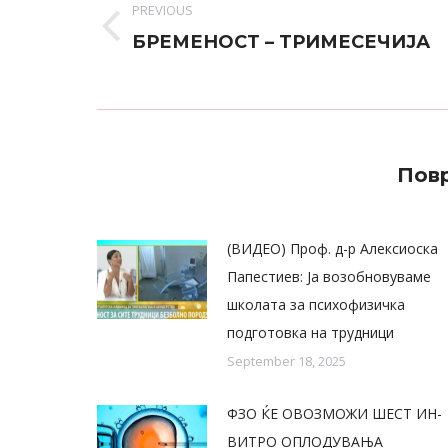
PREVIOUS
Previous
БРЕМЕНОСТ – ТРИМЕСЕЧИЈА
post:
Повр
(ВИДЕО) Проф. д-р Алексиоска
Папестиев: Ја возобновуваме
школата за психофизичка
подготовка на трудници
September 18, 2025
ФЗО ЌЕ ОВОЗМОЖИ ШЕСТ ИН-
ВИТРО ОПЛОДУВАЊА