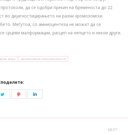
 протоколи, да се одобри прекин на бременоста до 22
ост во дијагностицирањето на разни хромозомски
ебето. Меѓутоа, со амниоцентеза не можат да се
се срцеви малформации, расцеп на непцето и некои други.
дова вода
хромозомски абнормалности
Споделете:
e
Share
Share
Share
on
on
on
book
Twitter
Pinterest
LinkedIn
NEXT