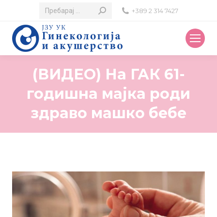
Search:
+389 2 314 7427
(ВИДЕО) На ГАК 61-
годишна мајка роди
здраво машко бебе