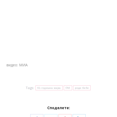
видео: МИА
Tags:
61-годишна мајка
ГАК
роди бебе
Споделете: