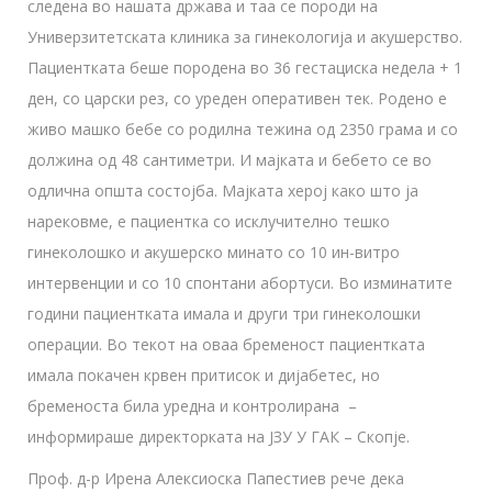
следена во нашата држава и таа се породи на
Универзитетската клиника за гинекологија и акушерство.
Пациентката беше породена во 36 гестациска недела + 1
ден, со царски рез, со уреден оперативен тек. Родено е
живо машко бебе со родилна тежина од 2350 грама и со
должина од 48 сантиметри. И мајката и бебето се во
одлична општа состојба. Мајката херој како што ја
нарековме, е пациентка со исклучително тешко
гинеколошко и акушерско минато со 10 ин-витро
интервенции и со 10 спонтани абортуси. Во изминатите
години пациентката имала и други три гинеколошки
операции. Во текот на оваа бременост пациентката
имала покачен крвен притисок и дијабетес, но
бременоста била уредна и контролирана –
информираше директорката на ЈЗУ У ГАК – Скопје.
Проф. д-р Ирена Алексиоска Папестиев рече дека