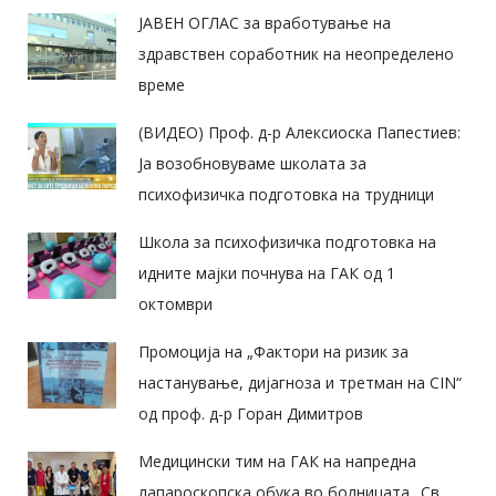
ЈАВЕН ОГЛАС за вработување на
здравствен соработник на неопределено
време
(ВИДЕО) Проф. д-р Алексиоска Папестиев:
Ја возобновуваме школата за
психофизичка подготовка на трудници
Школа за психофизичка подготовка на
идните мајки почнува на ГАК од 1
октомври
Промоција на „Фактори на ризик за
настанување, дијагноза и третман на CIN“
од проф. д-р Горан Димитров
Медицински тим на ГАК на напредна
лапароскопска обука во болницата „Св.