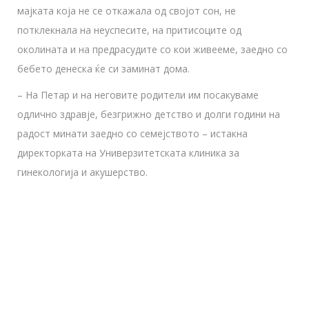
мајката која не се откажала од својот сон, не
потклекнала на неуспесите, на притисоците од
околината и на предрасудите со кои живееме, заедно со
бебето денеска ќе си заминат дома.
– На Петар и на неговите родители им посакуваме
одлично здравје, безгрижно детство и долги години на
радост минати заедно со семејството – истакна
директорката на Универзитетската клиника за
гинекологија и акушерство.