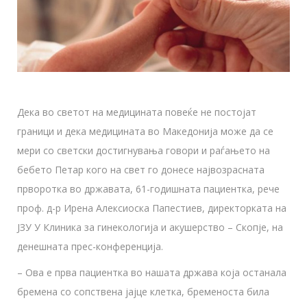
Дека во светот на медицината повеќе не постојат
граници и дека медицината во Македонија може да се
мери со светски достигнувања говори и раѓањето на
бебето Петар кого на свет го донесе највозрасната
прворотка во државата, 61-годишната пациентка, рече
проф. д-р Ирена Алексиоска Папестиев, директорката на
ЈЗУ У Клиника за гинекологија и акушерство – Скопје, на
денешната прес-конференција.
– Ова е прва пациентка во нашата држава која останала
бремена со сопствена јајце клетка, бременоста била