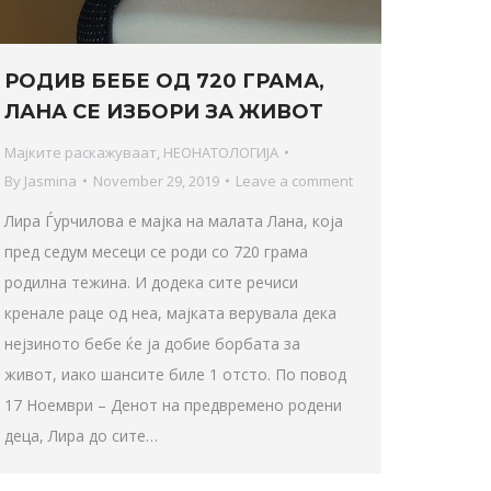
РОДИВ БЕБЕ ОД 720 ГРАМА,
ЛАНА СЕ ИЗБОРИ ЗА ЖИВОТ
Мајките раскажуваат
,
НЕОНАТОЛОГИЈА
By
Jasmina
November 29, 2019
Leave a comment
Лира Ѓурчилова е мајка на малата Лана, која
пред седум месеци се роди со 720 грама
родилна тежина. И додека сите речиси
кренале раце од неа, мајката верувала дека
нејзиното бебе ќе ја добие борбата за
живот, иако шансите биле 1 отсто. По повод
17 Ноември – Денот на предвремено родени
деца, Лира до сите…