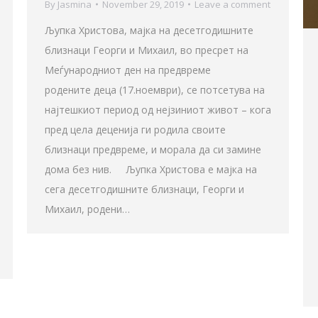
By
Jasmina
November 29, 2019
Leave a comment
Љупка Христова, мајка на десетгодишните
близнаци Георги и Михаил, во пресрет на
Меѓународниот ден на предвреме
родените деца (17.ноември), се потсетува на
најтешкиот период од нејзиниот живот – кога
пред цела деценија ги родила своите
близнаци предвреме, и морала да си замине
дома без нив. Љупка Христова e мајка на
сега десетгодишните близнаци, Георги и
Михаил, родени…