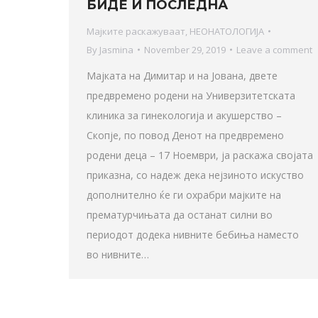
БИДЕ И ПОСЛЕДНА
Мајките раскажуваат
,
НЕОНАТОЛОГИЈА
By
Jasmina
November 29, 2019
Leave a comment
Мајката на Димитар и на Јована, двете
предвремено родени на Универзитетската
клиника за гинекологија и акушерство –
Скопје, по повод Денот на предвремено
родени деца – 17 Ноември, ја раскажа својата
приказна, со надеж дека нејзиното искуство
дополнително ќе ги охрабри мајките на
прематурчињата да останат силни во
периодот додека нивните бебиња наместо
во нивните…