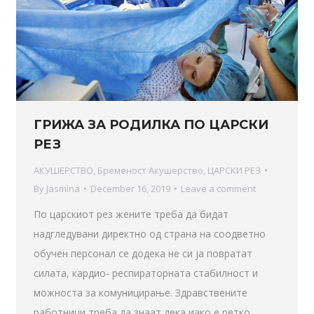
ГРИЖА ЗА РОДИЛКА ПО ЦАРСКИ
РЕЗ
АКУШЕРСТВО
,
Бременост Акушерство
,
ЦАРСКИ РЕЗ
By
Jasmina
December 16, 2019
Leave a comment
По царскиот рез жените треба да бидат
надгледувани директно од страна на соодветно
обучен персонал се додека не си ја повратат
силата, кардио- респираторната стабилност и
можноста за комуницирање. Здравствените
работници треба да знаат дека иако е ретко,