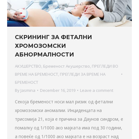
СКРИНИНГ ЗА ФЕТАЛНИ
ХРОМОЗОМСКИ
АБНОРМАЛНОСТИ
АКУШЕРСТВО
,
Бременост Акушерство
,
ПРЕГЛЕДИ ВО
ВРЕМЕ НА БРЕМЕНОСТ
,
ПРЕГЛЕДИ ЗА ВРЕМЕ НА
БРЕМЕНОСТ
By
Jasmina
December 16, 2019
Leave a comment
Секоја бременост носи мал ризик од фетални
хромозомски аномалии. Инциденцата на
трисомија 21, која е причина за Даунов синдром, е
помалку од 1/1000 ако мајката има под 30 години,
а повеќе од 1/1000 ако мајката е на возраст над