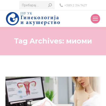
Search:
+389 2 314 7427
Tag Archives:
миоми