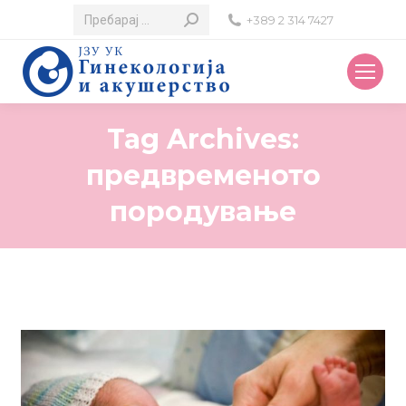
Search:
+389 2 314 7427
Tag Archives:
предвременото
породување