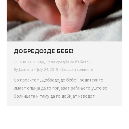
ДОБРЕДОЈДЕ БЕБЕ!
НЕОНАТОЛОГИЈА
,
Прва средба со бебето
By
Jasmina
July 24, 2019
Leave a comment
Со проектот „Добредојде бебе“, родителите
имаат опција да го пријават раѓањето уште во
болницата и таму да го добијат изводот.