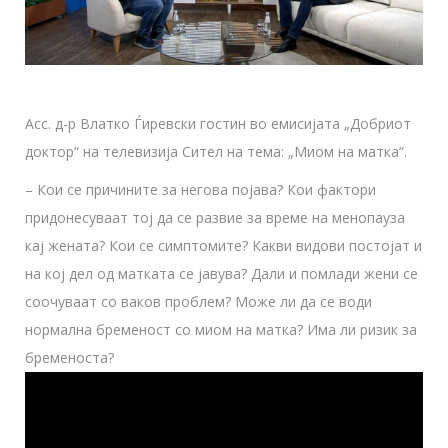
Асс. д-р Влатко Ѓиревски гостин во емисијата „Добриот
доктор“ на телевизија Сител на тема: „Миом на матка“.
– Кои се причините за негова појава? Кои фактори
придонесуваат тој да се развие за време на менопауза
кај жената? Кои се симптомите? Какви видови постојат и
на кој дел од матката се јавува? Дали и помлади жени се
соочуваат со ваков проблем? Може ли да се води
нормална бременост со миом на матка? Има ли ризик за
бременоста?