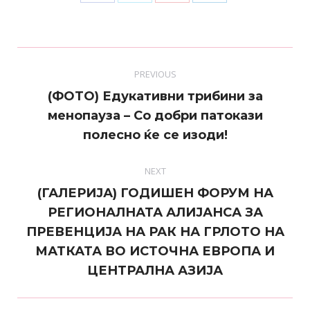
on
on
on
on
Facebook
Twitter
Pinterest
LinkedIn
Post
PREVIOUS
navigation
(ФОТО) Едукативни трибини за
Previous
менопауза – Со добри патокази
post:
полесно ќе се изоди!
NEXT
(ГАЛЕРИЈА) ГОДИШЕН ФОРУМ НА
РЕГИОНАЛНАТА АЛИЈАНСА ЗА
Next
ПРЕВЕНЦИЈА НА РАК НА ГРЛОТО НА
post:
МАТКАТА ВО ИСТОЧНА ЕВРОПА И
ЦЕНТРАЛНА АЗИЈА