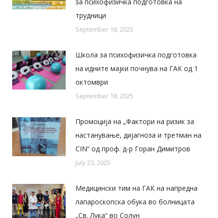
за психофизичка подготовка на
трудници
September 18, 2025
Школа за психофизичка подготовка
на идните мајки почнува на ГАК од 1
октомври
September 18, 2025
Промоција на „Фактори на ризик за
настанување, дијагноза и третман на
CIN“ од проф. д-р Горан Димитров
July 23, 2025
Медицински тим на ГАК на напредна
лапароскопска обука во болницата
„Св. Лука“ во Солун