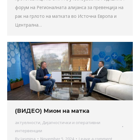
форум на Регионалната алијанса за превенција на
рак на грлото на матката во Источна Европа и
Централна…
(ВИДЕО) Миом на матка
актуелности
,
Дијагностички и оперативни
интервенции
By
Jasmina
November 5, 2024
Leave a comment