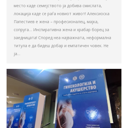
место каде семејството ја добива смислата,
локација каде се раѓа новиот живот! Алексиоска
Папестиев е жена – професионалец, мајка,
сопруга… Инспиративна жена и храбар борец за
заедницата! Според неа најважната, неформална
титула е да бидеш добар и емпатичен човек. Не
ја…