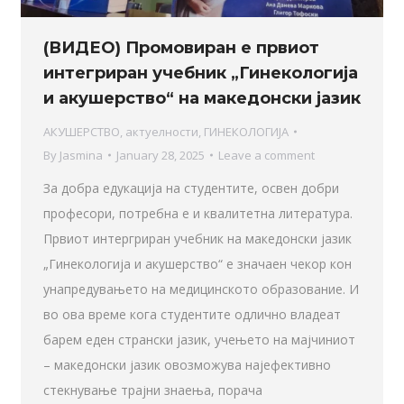
(ВИДЕО) Промовиран е првиот
интегриран учебник „Гинекологија
и акушерство“ на македонски јазик
АКУШЕРСТВО
,
актуелности
,
ГИНЕКОЛОГИЈА
By
Jasmina
January 28, 2025
Leave a comment
За добра едукација на студентите, освен добри
професори, потребна е и квалитетна литература.
Првиот интергриран учебник на македонски јазик
„Гинекологија и акушерство“ е значаен чекор кон
унапредувањето на медицинското образование. И
во ова време кога студентите одлично владеат
барем еден странски јазик, учењето на мајчиниот
– македонски јазик овозможува најефективно
стекнување трајни знаења, порача