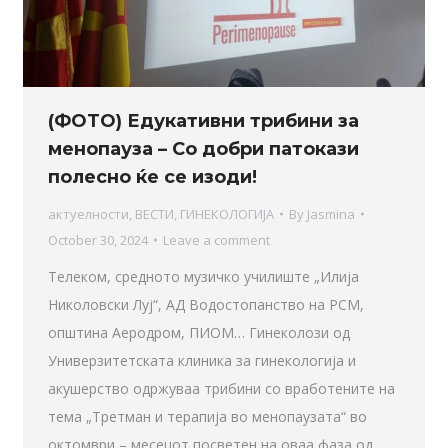
(ФОТО) Едукативни трибини за
менопауза – Со добри патокази
полесно ќе се изоди!
актуелности
,
ВЕСТИ
,
ГИНЕКОЛОГИЈА
By
Jasmina
October 30, 2024
Leave a comment
Телеком, средното музичко училиште „Илија
Николовски Луј“, АД Водостопанство на РСМ,
општина Аеродром, ПИОМ… Гинеколози од
Универзитетската клиника за гинекологија и
акушерство одржуваа трибини со вработените на
тема „Третман и терапија во менопаузата“ во
октомври – месецот посветен на оваа фаза од