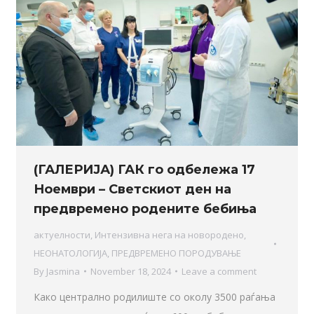
(ГАЛЕРИЈА) ГАК го одбележа 17
Ноември – Светскиот ден на
предвремено родените бебиња
актуелности
,
Интензивна нега на новородено
,
НЕОНАТОЛОГИЈА
,
ПРЕДВРЕМЕНО ПОРОДУВАЊЕ
By
Jasmina
November 18, 2024
Leave a comment
Како централно родилиште со околу 3500 раѓања