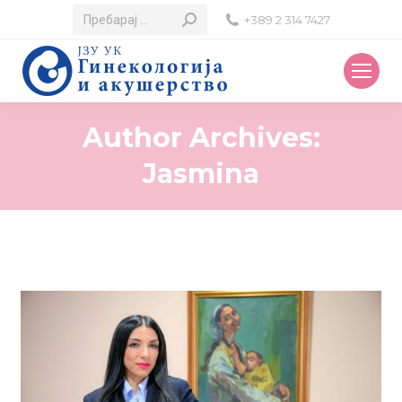
Search:
+389 2 314 7427
Author Archives:
Jasmina