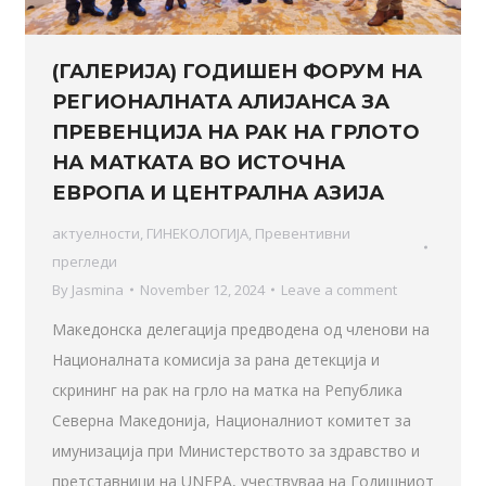
(ГАЛЕРИЈА) ГОДИШЕН ФОРУМ НА
РЕГИОНАЛНАТА АЛИЈАНСА ЗА
ПРЕВЕНЦИЈА НА РАК НА ГРЛОТО
НА МАТКАТА ВО ИСТОЧНА
ЕВРОПА И ЦЕНТРАЛНА АЗИЈА
актуелности
,
ГИНЕКОЛОГИЈА
,
Превентивни
прегледи
By
Jasmina
November 12, 2024
Leave a comment
Македонска делегација предводена од членови на
Националната комисија за рана детекција и
скрининг на рак на грло на матка на Република
Северна Македонија, Националниот комитет за
имунизација при Министерството за здравство и
претставници на UNFPA, учествуваа на Годишниот