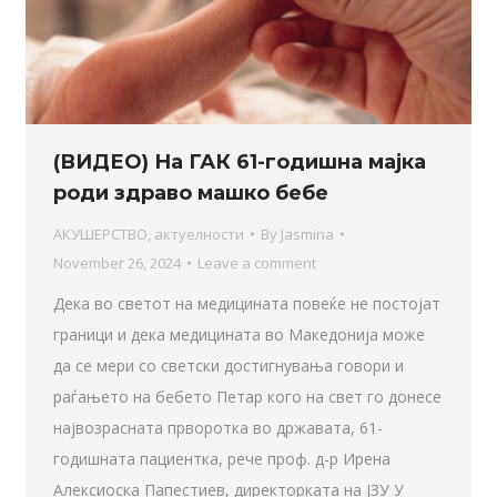
(ВИДЕО) На ГАК 61-годишна мајка
роди здраво машко бебе
АКУШЕРСТВО
,
актуелности
By
Jasmina
November 26, 2024
Leave a comment
Дека во светот на медицината повеќе не постојат
граници и дека медицината во Македонија може
да се мери со светски достигнувања говори и
раѓањето на бебето Петар кого на свет го донесе
највозрасната прворотка во државата, 61-
годишната пациентка, рече проф. д-р Ирена
Алексиоска Папестиев, директорката на ЈЗУ У