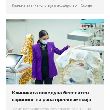
Клиника за гинекологија и акушерство – Скопје,…
Клиниката воведува бесплатен
скрининг на рана прееклампсија
Бременост Акушерство
,
актуелности
,
АКУШЕРСТВО
,