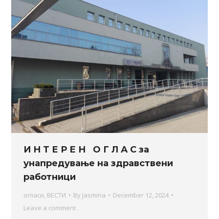
И Н Т Е Р Е Н О Г Л А С за
унапредување на здравствени
работници
огласи
,
ВЕСТИ
By
Jasmina
December 12, 2024
Leave a comment