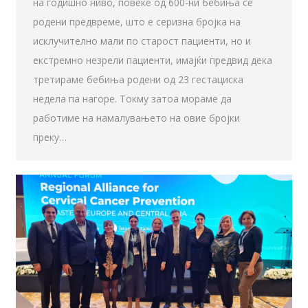
на годишно ниво, повеќе од 600-ни бебиња се
родени предвреме, што е серизна бројка на
исклучително мали по старост пациенти, но и
екстремно незрели пациенти, имајќи предвид дека
третираме бебиња родени од 23 гестациска
недела па нагоре. Токму затоа мораме да
работиме на намалувањето на овие бројки
преку…