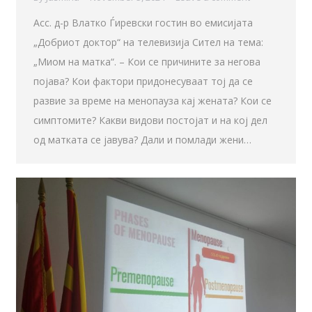
Асс. д-р Влатко Ѓиревски гостин во емисијата
„Добриот доктор“ на телевизија Сител на тема:
„Миом на матка“. – Кои се причините за негова
појава? Кои фактори придонесуваат тој да се
развие за време на менопауза кај жената? Кои се
симптомите? Какви видови постојат и на кој дел
од матката се јавува? Дали и помлади жени…