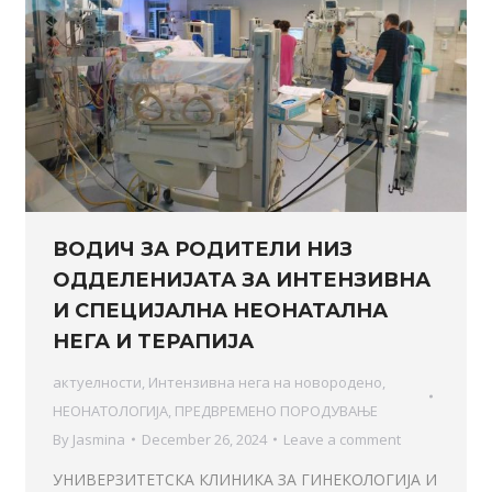
ВОДИЧ ЗА РОДИТЕЛИ НИЗ
ОДДЕЛЕНИЈАТА ЗА ИНТЕНЗИВНА
И СПЕЦИЈАЛНА НЕОНАТАЛНА
НЕГА И ТЕРАПИЈА
актуелности
,
Интензивна нега на новородено
,
НЕОНАТОЛОГИЈА
,
ПРЕДВРЕМЕНО ПОРОДУВАЊЕ
By
Jasmina
December 26, 2024
Leave a comment
УНИВЕРЗИТЕТСКА КЛИНИКА ЗА ГИНЕКОЛОГИЈА И