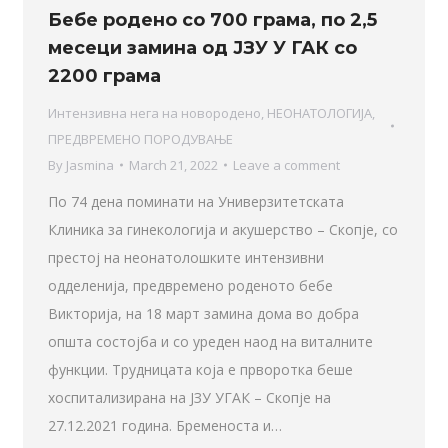
Бебе родено со 700 грама, по 2,5
месеци замина од ЈЗУ У ГАК со
2200 грама
Интензивна нега на новородено
,
НЕОНАТОЛОГИЈА
,
ПРЕДВРЕМЕНО ПОРОДУВАЊЕ
By
Jasmina
March 21, 2022
Leave a comment
По 74 дена поминати на Универзитетската
Клиника за гинекологија и акушерство – Скопје, со
престој на неонатолошките интензивни
одделенија, предвремено роденото бебе
Викторија, на 18 март замина дома во добра
општа состојба и со уреден наод на виталните
функции. Трудницата која е прворотка беше
хоспитализирана на ЈЗУ УГАК – Скопје на
27.12.2021 година. Бременоста и…