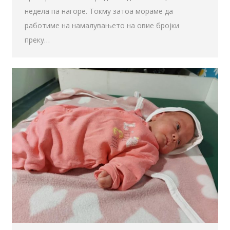
недела па нагоре. Токму затоа мораме да
работиме на намалувањето на овие бројки
преку…