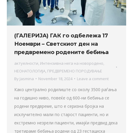
(ГАЛЕРИЈА) ГАК го одбележа 17
Ноември – Светскиот ден на
предвремено родените бебиња
актуелности
,
Интензивна нега на новородено
,
НЕОНАТОЛОГИЈА
,
ПРЕДВРЕМЕНО ПОРОДУВАЊЕ
By
Jasmina
November 18, 2024
Leave a comment
Како централно родилиште со околу 3500 раѓања
на годишно ниво, повеќе од 600-ни бебиња се
родени предвреме, што е серизна бројка на
исклучително мали по старост пациенти, но и
екстремно незрели пациенти, имајќи предвид дека
третираме бебиња родени од 23 гестациска