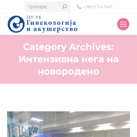
Search:
+389 2 314 7427
Category Archives:
Интензивна нега на
новородено