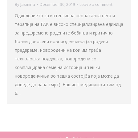
By
Jasmina
December 30, 2019
Leave a comment
Одделението за интензивна неонатална нега и
терапија на ГАК е високо специјализирана единица
за предвремено родените бебиња и критично
болни доносени новороденчиња (за родени
предвреме, новородени на кои им треба
технолошка поддршка, новородени со
комплицирана семејна историја и тешки
новороденчиња во тешка состојба која може да
доведе до рана смрт). Нашиот медицински тим од
6…