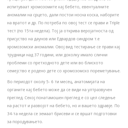
испитуваат хромозомите кај бебето, евентуалните
аномалии на срцето, дали постои носна коска, наборите
на вратот и др. По потреба по овој тест се прави и Triple
тест (по 15та недела). Тој ја открива веројатноста од
присуство на даунов или Едвардов синдром т.е
хромозомски аномалии. Овој вид тестирање се прави кај
трудници над 37 години, или доколку имало слични
проблеми со претходното дете или во блиското
семејство е родено дете со хромозомско пореметување.
Во периодот околу 5- 6 ти месец, анатомијата на
органите кај бебето може да се види на ултразвучен
преглед. Секој понатамошен преглед е со цел следење
на растот и развојот на бебето, но и вашето здравје. По
34-та недела се земаат брисеви и се вршат подготовки
за породувањето.