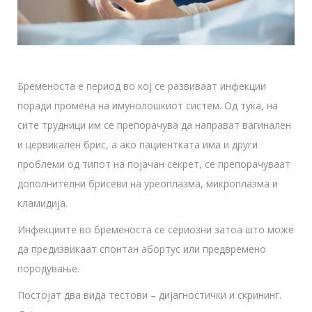
Бременоста е период во кој се развиваат инфекции
поради промена на имунолошкиот систем. Од тука, на
сите трудници им се препорачува да направат вагинален
и цервикален брис, а ако пациентката има и други
проблеми од типот на појачан секрет, се препорачуваат
дополнителни брисеви на уреоплазма, микроплазма и
кламидија.
Инфекциите во бременоста се сериозни затоа што може
да предизвикаат спонтан абортус или предвремено
породување.
Постојат два вида тестови – дијагностички и скрининг.