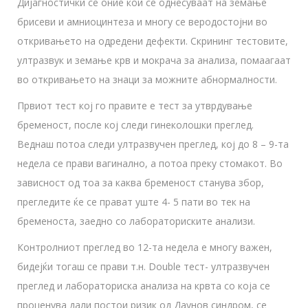
Дијагностички се оние кои се однесуваат на земање
брисеви и амниоцинтеза и многу се веродостојни во
откривањето на одредени дефекти. Скрининг тестовите,
ултразвук и земање крв и мокрача за анализа, помаагаат
во откривањето на знаци за можните абнормалности.
Првиот тест кој го правите е тест за утврдување
бременост, после кој следи гинеколошки преглед.
Веднаш потоа следи ултразвучен преглед, кој до 8 – 9-та
недела се прави вагинално, а потоа преку стомакот. Во
зависност од тоа за каква бременост станува збор,
прегледите ќе се прават уште 4- 5 пати во тек на
бременоста, заедно со лабораториските анализи.
Контролниот преглед во 12-та недела е многу важен,
бидејќи тогаш се прави т.н. Double тест- ултразвучен
преглед и лабораториска анализа на крвта со која се
проценува дали постои ризик од Даунов синдром, се