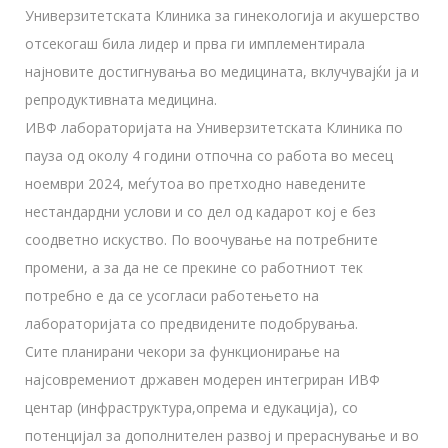
Универзитетската Клиника за гинекологија и акушерство
отсекогаш била лидер и прва ги имплементирала
најновите достигнувања во медицината, вклучувајќи ја и
репродуктивната медицина.
ИВФ лабораторијата на Универзитетската Клиника по
пауза од околу 4 години отпочна со работа во месец
ноември 2024, меѓутоа во претходно наведените
нестандардни услови и со дел од кадарот кој е без
соодветно искуство. По воочување на потребните
промени, а за да не се прекине со работниот тек
потребно е да се усогласи работењето на
лабораторијата со предвидените подобрувања.
Сите планирани чекори за функционирање на
најсовремениот државен модерен интегриран ИВФ
центар (инфраструктура,опрема и едукација), со
потенцијал за дополнителен развој и прераснување и во