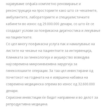
најавуваме опфаќа комплетно реновирање и
реконструкција на просториите како што се чекалните,
амбулантите, лабораториите и специјалистичките
кабинети во износ од 29.000.000 денари, со што ќе се
создадат услови за поефикасна дијагностика и лекување
на пациентките.
Со цел многу поефикасна услуга пак и намалување на
листите на чекање на пациентките за интервенција,
Клиниката за гинекологија и акушерство воведува
најсовремена микроинвазивна хирургија за
гинеколошките операции. За таа цел инвестирани од
почетокот на годината на е извршена набавка на
современа медицинска опрема во износ од 32.600.000
денари.
Сериозни иневстиции ќе бидат направени и во делот за
репродуктивна медицина.