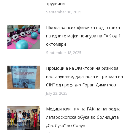
трудници
September 18, 2025
Школа за психофизичка подготовка
на идните мајки почнува на ГАК од 1
октомври
September 18, 2025
Промоција на „Фактори на ризик за
настанување, дијагноза и третман на
CIN“ од проф. д-р Горан Димитров
July 23, 2025
Медицински тим на ГАК на напредна
лапароскопска обука во болницата
„Св. Лука“ во Солун