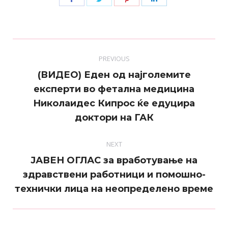
on
on
on
on
Facebook
Twitter
Pinterest
LinkedIn
Post
PREVIOUS
navigation
(ВИДЕО) Еден од најголемите
експерти во фетална медицина
Previous
Николаидес Кипрос ќе едуцира
post:
доктори на ГАК
NEXT
ЈАВЕН ОГЛАС за вработување на
Next
здравствени работници и помошно-
post:
технички лица на неопределено време