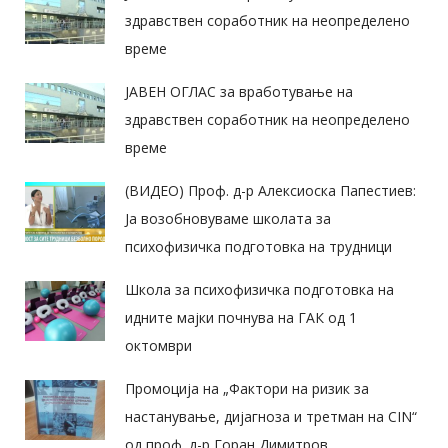
здравствен соработник на неопределено
време
ЈАВЕН ОГЛАС за вработување на
здравствен соработник на неопределено
време
(ВИДЕО) Проф. д-р Алексиоска Папестиев:
Ја возобновуваме школата за
психофизичка подготовка на трудници
Школа за психофизичка подготовка на
идните мајки почнува на ГАК од 1
октомври
Промоција на „Фактори на ризик за
настанување, дијагноза и третман на CIN“
од проф. д-р Горан Димитров