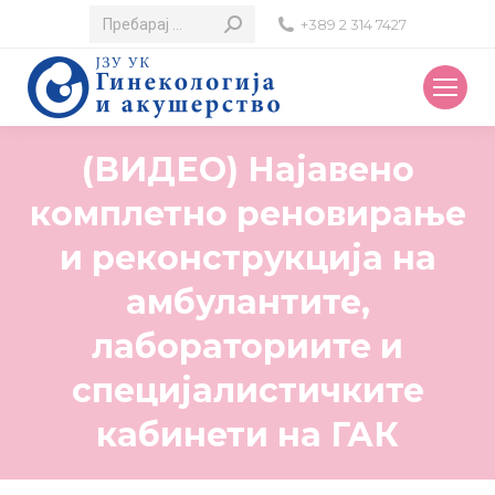
Search:
+389 2 314 7427
(ВИДЕО) Најавено
комплетно реновирање
и реконструкција на
амбулантите,
лабораториите и
специјалистичките
кабинети на ГАК