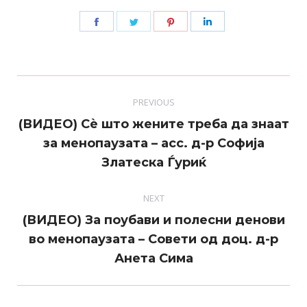
Share
Share
Share
Share
on
on
on
on
Facebook
Twitter
Pinterest
LinkedIn
Post
PREVIOUS
navigation
(ВИДЕО) Сè што жените треба да знаат
Previous
за менопаузата – асс. д-р Софија
post:
Златеска Ѓуриќ
NEXT
(ВИДЕО) За поубави и полесни денови
Next
во менопаузата – Совети од доц. д-р
post:
Анета Сима