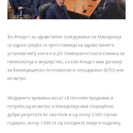
Во Фондот за здравствено осигурување на Македонија
се одржа средба со претставници на здравствените
установи меѓу кои и е и ЈЗУ Универзитетската клиника за
гинекологија и акушерство, со кои Фондот има договор
за биомедицинско потпомогнато оплодување (БПО) или
ин-витро.
Модерните времиња носат сѐ поголем предизвик и
потреба од ин-витро и Македонија има споредбено
добри резултати во ова поле и од околу 2.500 случаи
годишно, околу 1.000 се од соседните земји и подалеку.