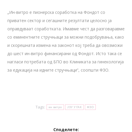
„Ин-витро е пионерска соработка на Фондот со
приватен сектор и сегашните резултати целосно ја
оправдуваат соработката. Имавме чест да разговаравме
со еминентните стручњаци за можни подобрувања, како
и скорешната измена на законот кој треба да овозможи
до шест ин-витро финансирани од Фондот. Исто така се
нагласи потребата од БПО во Клиниката за гинекологија
за едукација на идните стручњаци“, соопшти ФЗО.
Tags:
ин витро
ЈЗУ У ГАК
ФЗО
Споделете: