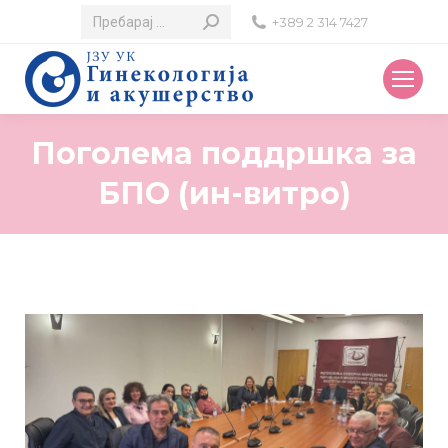
Search:
+389 2 314 7427
Поголема поддршка за
БПО (ин-витро)