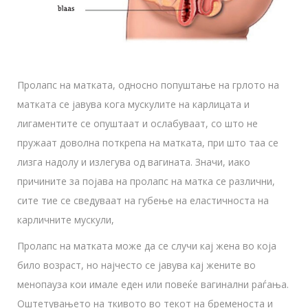
Пролапс на матката, односно попуштање на грлото на
матката се јавува кога мускулите на карлицата и
лигаментите се опуштаат и ослабуваат, со што не
пружаат доволна поткрепа на матката, при што таа се
лизга надолу и излегува од вагината. Значи, иако
причините за појава на пролапс на матка се различни,
сите тие се сведуваат на губење на еластичноста на
карличните мускули,
Пролапс на матката може да се случи кај жена во која
било возраст, но најчесто се јавува кај жените во
менопауза кои имале еден или повеќе вагинални раѓања.
Оштетувањето на ткивото во текот на бременоста и