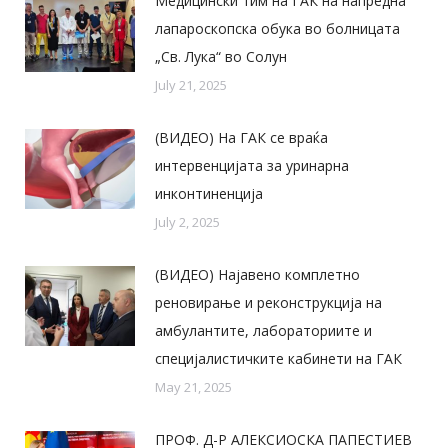
Медицински тим на ГАК на напредна
лапароскопска обука во болницата
„Св. Лука“ во Солун
July 21, 2025
(ВИДЕО) На ГАК се враќа
интервенцијата за уринарна
инконтиненција
July 2, 2025
(ВИДЕО) Најавено комплетно
реновирање и реконструкција на
амбулантите, лабораториите и
специјалистичките кабинети на ГАК
May 21, 2025
ПРОФ. Д-Р АЛЕКСИОСКА ПАПЕСТИЕВ