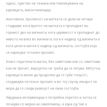
однос, чувство на тежина или повлекување на
карлицата, инконтиненција…
Анатомски, пролапсот на матката се дели на четири
стадиуми: кога вратот на матката е пропаднат во
горниот дел на вагината; кога цервиксот е пропаднат до
нивото на влез во вагината; кога е надвор од вагината и
кога целата матка е надвор од вагината, состојба која
се нарекува тотален пролапс.
Благо спуштената матка, без симптоми или со симптоми
кои не пречат, веројатно не треба да се легува. Меѓутоа,
карлицата може да продолжи да го губи тонусот,
создавајќи потежок пролапс и во тој случај лекарот ќе
мора да го следи развојот на оваа состојба.
Хируршка интервенција е потребна поретко и затоа се
почнува со мерки на самопомош, а една од тие е