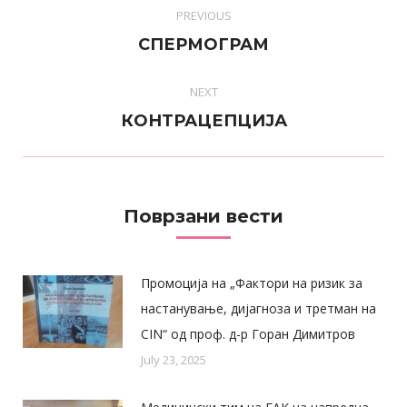
PREVIOUS
navigation
Previous
СПЕРМОГРАМ
post:
NEXT
Next
КОНТРАЦЕПЦИЈА
post:
Поврзани вести
Промоција на „Фактори на ризик за
настанување, дијагноза и третман на
CIN“ од проф. д-р Горан Димитров
July 23, 2025