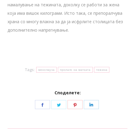
намалување на тежината, доколку се работи за жена
која има вишок килограми. Исто така, се препоралчува
храна со многу влакна за да ја исфрлите столицата без
дополнително напрегнување.
Tags:
менопауза
пролапс на матката
тежина
Споделете:
Share
Share
Share
Share
on
on
on
on
Facebook
Twitter
Pinterest
LinkedIn
Post