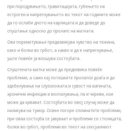
при породувањето, гравитацијата, губењето на
естроген и напрегнувањето во текот на годините може
да го ослаби дното на карлицата и да доведе до
спуштање односно до пролапс на матката.
Ова пореметување предизвикува чувство на тежина,
како и болки во грбот, а какво и да е напрегнување,
уште повеќе ја влошува состојбата.
Спуштената матка може да предизвика повеќе
проблеми, а само кај потешките пролапси доаѓа и до
здебелување на слузокожата и сувост на вагината,
хронични инфекции и воспалувања, па и чиреви, кои
може да крвават. Состојбата во овој случај може да
наликува на тумор. Освен погоре спомнатите проблеми,
при оваа состојба се јавуваат и проблеми со столицата,
болки во грбот, проблеми во текот на сексуалниот