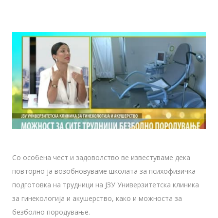
Со особена чест и задоволство ве известуваме дека
повторно ја возобновуваме школата за психофизичка
подготовка на трудници на ЈЗУ Универзитетска клиника
за гинекологија и акушерство, како и можноста за
безболно породување.