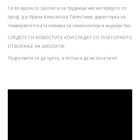
Се во врска со Школата за трудници низ интервјуто со
проф. д-р Ирена Алексиоска Папестиев, директорка на
Универзитетската клиника за гинекологија и акушерство.
СЛЕДЕТЕ ГИ НОВОСТИТЕ КОИ СЛЕДАТ СО ПОВТОРНОТО
ОТВОРАЊЕ НА ШКОЛАТА!
Подгответе се да чуете, а потоа и да не посетите!