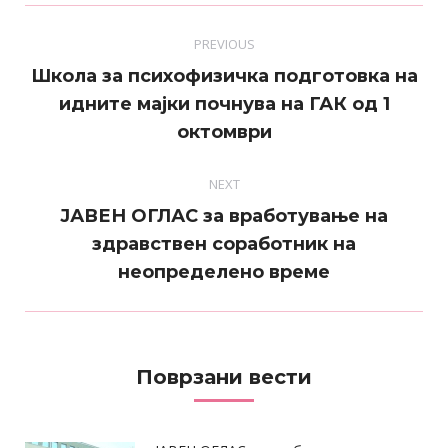
Post
PREVIOUS
navigation
Школа за психофизичка подготовка на
Previous
идните мајки почнува на ГАК од 1
post:
октомври
NEXT
ЈАВЕН ОГЛАС за вработување на
Next
здравствен соработник на
post:
неопределено време
Поврзани вести