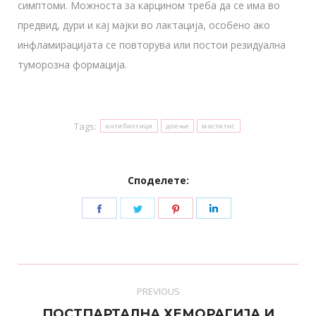
симптоми. Можноста за карцином треба да се има во
предвид, дури и кај мајки во лактација, особено ако
инфламирацијата се повторува или постои резидуална
туморозна формација.
Tags:
антибиотици
доење
маститис
Споделете:
Share
Share
Share
Share
on
on
on
on
Facebook
Twitter
Pinterest
LinkedIn
Post
PREVIOUS
navigation
ПОСТПАРТАЛНА ХЕМОРАГИЈА И