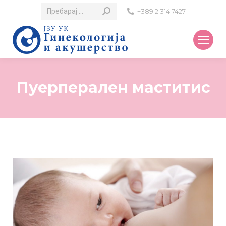
Search:
+389 2 314 7427
Пуерперален маститис