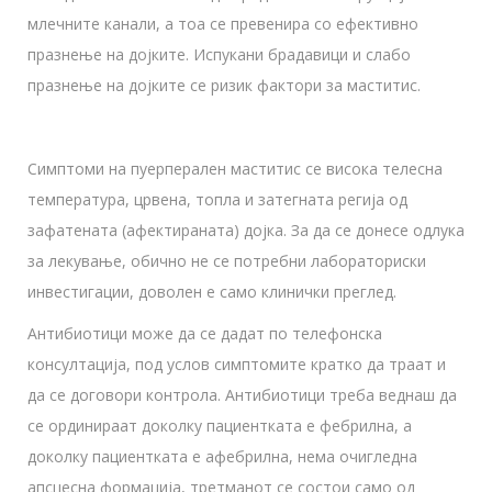
млечните канали, а тоа се превенира со ефективно
празнење на дојките. Испукани брадавици и слабо
празнење на дојките се ризик фактори за маститис.
Симптоми на пуерперален маститис се висока телесна
температура, црвена, топла и затегната регија од
зафатената (афектираната) дојка. За да се донесе одлука
за лекување, обично не се потребни лабораториски
инвестигации, доволен е само клинички преглед.
Антибиотици може да се дадат по телефонска
консултација, под услов симптомите кратко да траат и
да се договори контрола. Антибиотици треба веднаш да
се ординираат доколку пациентката е фебрилна, а
доколку пациентката е афебрилна, нема очигледна
апсцесна формација, третманот се состои само од