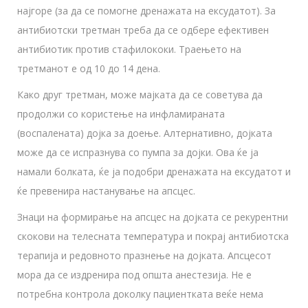
најгоре (за да се помогне дренажата на ексудатот). За
антибиотски третман треба да се одбере ефективен
антибиотик против стафилококи. Траењето на
третманот е од 10 до 14 дена.
Како друг третман, може мајката да се советува да
продолжи со користење на инфламираната
(воспалената) дојка за доење. Алтернативно, дојката
може да се испразнува со пумпа за дојки. Ова ќе ја
намали болката, ќе ја подобри дренажата на ексудатот и
ќе превенира настанување на апсцес.
Знаци на формирање на апсцес на дојката се рекурентни
скокови на телесната температура и покрај антибиотска
терапија и редовното празнење на дојката. Апсцесот
мора да се издренира под општа анестезија. Не е
потребна контрола доколку пациентката веќе нема