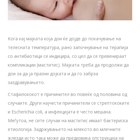
Кога кај мајката која дои ќе дојде до покачување на
телесната температура, рано започнување на терапија
со антибиотици се индицира, со цел да се превенираат
компликации (маститис). Мајката треба да продолжи да
дои за да ја празни дојката и да го забрза
заздравувањето.
Стафилококот е причинител во повеќе од половина од
случаите. Други најчести причинители се стрептококите
и Escherichia coli, а инфекцијата е често мешана.
Меѓутоа, не сите случаи на маститис имаат бактериска
етиологија. Задржувањето на млекото во млечните
жлезди исто така може да предизвика опструкција на