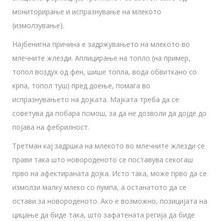
мониторирање и испразнување на млекото
(измолзување).
Најбенигна причина е задржувањето на млекото во
млечните жлезди. Аплицирање на топло (на пример,
топол воздух од фен, шише топла, вода обвиткано со
крпа, топол туш) пред доење, помага во
испразнувањето на дојката. Мајката треба да се
советува да побара помош, за да не дозволи да дојде до
појава на фебрилност.
Третман кај задршка на млекото во млечните жлезди се
прави така што новороденото се поставува секогаш
прво на афектираната дојка. Исто така, може прво да се
измолзи малку млеко со пумпа, а останатото да се
остави за новороденото. Ако е возможно, позицијата на
цицање да биде така, што зафатената регија да биде