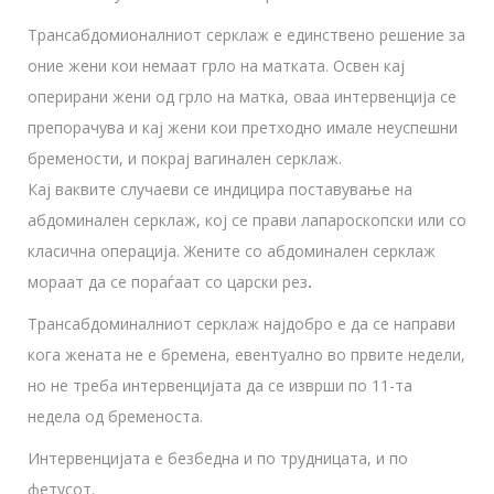
Трансабдомионалниот серклаж е единствено решение за
оние жени кои немаат грло на матката. Освен кај
оперирани жени од грло на матка, оваа интервенција се
препорачува и кај жени кои претходно имале неуспешни
бремености, и покрај вагинален серклаж.
Кај ваквите случаеви се индицира поставување на
абдоминален серклаж, кој се прави лапароскопски или со
класична операција. Жените со абдоминален серклаж
мораат да се пораѓаат со царски рез
.
Трансабдоминалниот серклаж најдобро е да се направи
кога жената не е бремена, евентуално во првите недели,
но не треба интервенцијата да се изврши по 11-та
недела од бременоста.
Интервенцијата е безбедна и по трудницата, и по
фетусот.