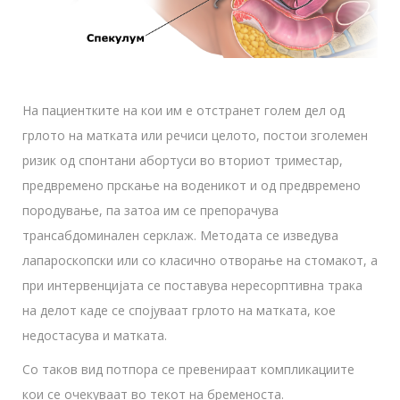
На пациентките на кои им е отстранет голем дел од
грлото на матката или речиси целото, постои зголемен
ризик од спонтани абортуси во вториот триместар,
предвремено прскање на воденикот и од предвремено
породување, па затоа им се препорачува
трансабдоминален серклаж. Методата се изведува
лапароскопски или со класично отворање на стомакот, а
при интервенцијата се поставува нересорптивна трака
на делот каде се спојуваат грлото на матката, кое
недостасува и матката.
Со таков вид потпора се превенираат компликациите
кои се очекуваат во текот на бременоста.