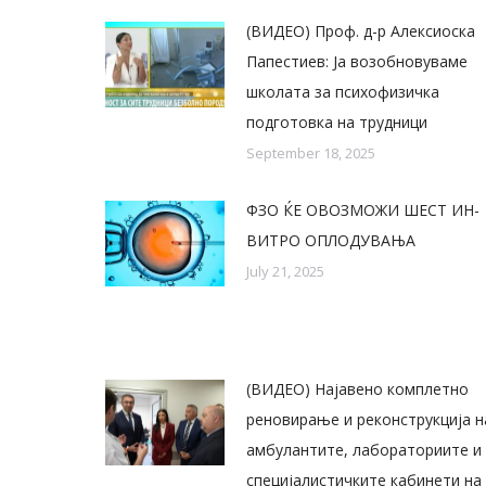
(ВИДЕО) Проф. д-р Алексиоска
Папестиев: Ја возобновуваме
школата за психофизичка
подготовка на трудници
September 18, 2025
ФЗО ЌЕ ОВОЗМОЖИ ШЕСТ ИН-
ВИТРО ОПЛОДУВАЊА
July 21, 2025
(ВИДЕО) Најавено комплетно
реновирање и реконструкција н
амбулантите, лабораториите и
специјалистичките кабинети на