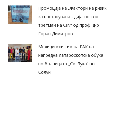
Промоција на „Фактори на ризик
за настанување, дијагноза и
третман на CIN“ од проф. д-р
Горан Димитров
Медицински тим на ГАК на
напредна лапароскопска обука
во болницата „Св. Лука“ во
Солун