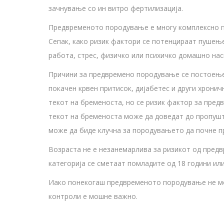
зачнување со ин витро фертилизација.
Предвременото породување е многу комплексно п
Сепак, како ризик фактори се потенцираат пушењ
работа, стрес, физичко или психичко домашно нас
Причини за предвремено породување се постоење
покачен крвен притисок, дијабетес и други хронич
текот на бременоста, но се ризик фактор за пре
текот на бременоста може да доведат до пропушт
може да биде клучна за породувањето да почне п
Возраста не е незанемарлива за ризикот од пред
категорија се сметаат помладите од 18 години ил
Иако понекогаш предвременото породување не мо
контроли е мошне важно.