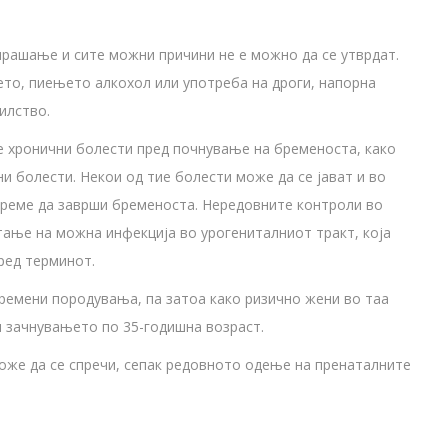
рашање и сите можни причини не е можно да се утврдат.
ето, пиењето алкохол или употреба на дроги, напорна
илство.
 хронични болести пред почнување на бременоста, како
ни болести. Некои од тие болести може да се јават и во
двреме да заврши бременоста. Нередовните контроли во
ање на можна инфекција во урогениталниот тракт, која
ред терминот.
времени породувања, па затоа како ризично жени во таа
и зачнувањето по 35-годишна возраст.
же да се спречи, сепак редовното одење на пренаталните