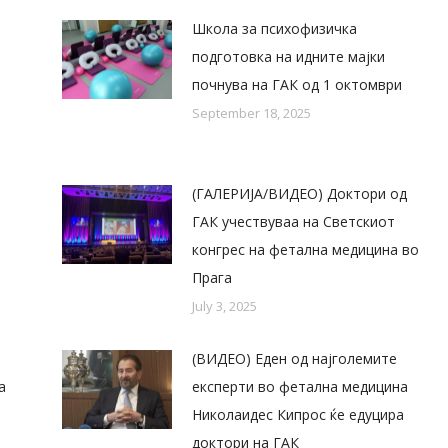
Школа за психофизичка
подготовка на идните мајки
почнува на ГАК од 1 октомври
September 18, 2025
(ГАЛЕРИЈА/ВИДЕО) Доктори од
ГАК учествуваа на Светскиот
конгрес на фетална медицина во
Прага
July 3, 2025
(ВИДЕО) Еден од најголемите
а
експерти во фетална медицина
Николаидес Кипрос ќе едуцира
доктори на ГАК