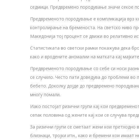
седмици. Предвремено породување значи секое п
Предвременото породување е компликација врз ко
контролирање на бременоста. На светско ниво пр
Македонија тој процент се движи во релативно ист
Статистиката во светски рамки покажува дека бро
како и вродените аномалии на матката кај мајките
Предвременото породување со себе си носи разни
се случило. Често пати доведува до проблеми во 
бебето. Доколку дојде до предвремено породувањ
многу помали.
Иако постојат ризични групи кај кои предвремено
сепак половина од жените кај кои се случува пре
За ризични групи се сметаат жени кои претходно
близнаци, тројки итн., како и бремени кои имаат 