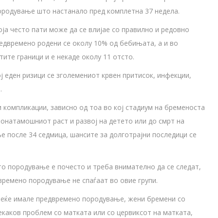
ородување што настанало пред комплетна 37 недела.
ја често пати може да се влијае со правилно и редовно
едвремено родени се околу 10% од бебињата, а и во
ите граници и е некаде околу 11 отсто.
ј еден ризици се зголемениот крвен притисок, инфекции,
.
 компликации, зависно од тоа во кој стадиум на бременоста
понатамошниот раст и развој на детето или до смрт на
е после 34 седмица, шансите за долготрајни последици се
то породување е почесто и треба внимателно да се следат,
двремено породување не спаѓаат во овие групи.
 веќе имале предвремено породување, жени бремени со
некаков проблем со матката или со цервиксот на матката,