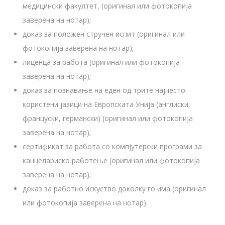
медицински факултет, (оригинал или фотокопија
заверена на нотар);
доказ за положен стручен испит (оригинал или
фотокопија заверена на нотар);
лиценца за работа (оригинал или фотокопија
заверена на нотар);
доказ за познавање на еден од трите најчесто
користени јазици на Европската Унија (англиски,
француски, германски) (оригинал или фотокопија
заверена на нотар);
сертификат за работа со компјутерски програми за
канцелариско работење (оригинал или фотокопија
заверена на нотар);
доказ за работно искуство доколку го има (оригинал
или фотокопија заверена на нотар).