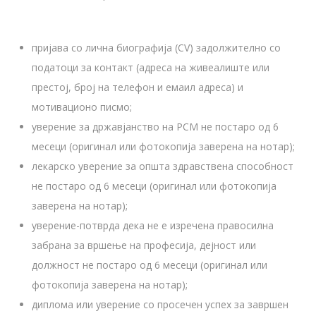
пријава со лична биографија (CV) задолжително со
податоци за контакт (адреса на живеалиште или
престој, број на телефон и емаил адреса) и
мотивационо писмо;
уверение за државјанство на РСМ не постаро од 6
месеци (оригинал или фотокопија заверена на нотар);
лекарско уверение за општа здравствена способност
не постаро од 6 месеци (оригинал или фотокопија
заверена на нотар);
уверение-потврда дека не е изречена правосилна
забрана за вршење на професија, дејност или
должност не постаро од 6 месеци (оригинал или
фотокопија заверена на нотар);
диплома или уверение со просечен успех за завршен