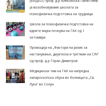
(ВИДЕО) Проф. д-р Алексиоска Папестиев:
Ја возобновуваме школата за
психофизичка подготовка на трудници
Школа за психофизичка подготовка на
идните мајки почнува на ГАК од 1
октомври
Промоција на „Фактори на ризик за
настанување, дијагноза и третман на CIN“
од проф. д-р Горан Димитров
Медицински тим на ГАК на напредна
лапароскопска обука во болницата „Св.
Лука“ во Солун