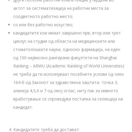
актот за систематизација на работни места за
соодветното работно место;
со или без работно искуство;
кандидатите кои имаат завршено прв, втор или трет
циклус на студии од областа на медицинските или
стоматолошките науки, односно фармација, на еден
од 100 највисоко рангирани факултети на Shanghai
Ranking – ARWU (Academic Ranking of World Universities)
не треба да ги исполнуваат посебните услови од член
164-б од Законот за здравствена заштита- точка 3,
алинеја 4,5,6 и 7 од овој оглас, ниту пак за нивното
вработување се спроведува постапка за селекција на
кандидат.
Кандидатите треба да достават: