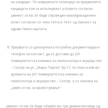
на кандидат. По извршената селекција на пријавените
кандидати кои ги исполнуваат условите согласно
јавниот оглас ќе биде спроведен квалификационен
испит согласно со член 164-в и 164-г од Законот за
здравствена заштита.
Пријавата со целокупната потребна документација и
телефон за контакт, да се достави до ЈЗУ
Универзитетска клиника за гинекологија и акушерство
– Скопје на ул. „Мајка Тереза” бр.17, по пошта или во
архивата на ЈЗУ Универзитетска клиника за
гинекологија и акушерство – Скопје, a со назнака за
„Јавен оглас за вработување”.
Јавниот оглас ќе биде објавен во три дневни весници од