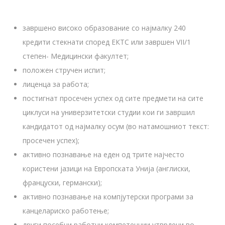
завршено високо образование со најмалку 240
кредити стекнати според ЕКТС или завршен VII/1
степен- Медицински факултет;
положен стручен испит;
лиценца за работа;
постигнат просечен успех од сите предмети на сите
циклуси на универзитетски студии кои ги завршил
кандидатот од најмалку осум (во натамошниот текст:
просечен успех);
активно познавање на еден од трите најчесто
користени јазици на Европската Унија (англиски,
француски, германски);
активно познавање на компјутерски програми за
канцелариско работење;
други посебни работни компетенции утврдени во