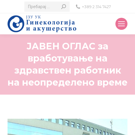
Search:
+389 2 314 7427
ЈАВЕН ОГЛАС за
вработување на
здравствен работник
на неопределено време