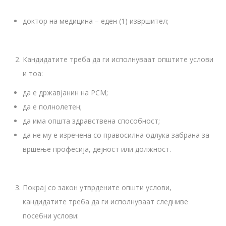
доктор на медицина – еден (1) извршител;
Кандидатите треба да ги исполнуваат општите услови
и тоа:
да е државјанин на РСМ;
да е полнолетен;
да има општа здравствена способност;
да не му е изречена со правосилна одлука забрана за
вршење професија, дејност или должност.
Покрај со закон утврдените општи услови,
кандидатите треба да ги исполнуваат следниве
посебни услови: