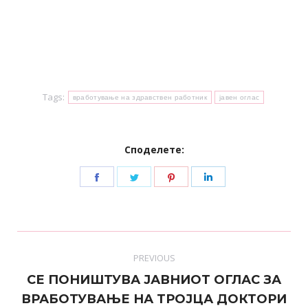
Tags:
вработување на здравствен работник
јавен оглас
Споделете:
Share
Share
Share
Share
on
on
on
on
Facebook
Twitter
Pinterest
LinkedIn
Post
PREVIOUS
navigation
СЕ ПОНИШТУВА ЈАВНИОТ ОГЛАС ЗА
ВРАБОТУВАЊЕ НА ТРОЈЦА ДОКТОРИ
Previous