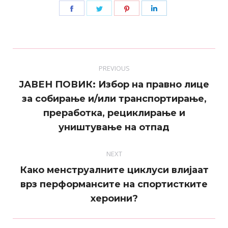
Share
Share
Share
Share
on
on
on
on
Facebook
Twitter
Pinterest
LinkedIn
Post
PREVIOUS
navigation
ЈАВЕН ПОВИК: Избор на правно лице
за собирање и/или транспортирање,
Previous
преработка, рециклирање и
post:
уништување на отпад
NEXT
Како менструалните циклуси влијаат
Next
врз перформансите на спортистките
post:
хероини?