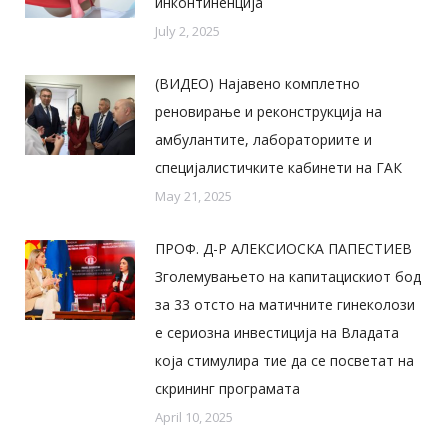
инконтиненција
July 2, 2025
(ВИДЕО) Најавено комплетно
реновирање и реконструкција на
амбулантите, лабораториите и
специјалистичките кабинети на ГАК
May 21, 2025
ПРОФ. Д-Р АЛЕКСИОСКА ПАПЕСТИЕВ
Зголемувањето на капитацискиот бод
за 33 отсто на матичните гинеколози
е сериозна инвестиција на Владата
која стимулира тие да се посветат на
скрининг програмата
April 10, 2025