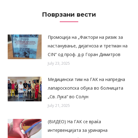
Поврзани вести
Промоција на „Фактори на ризик за
настанување, дијагноза и третман на
CIN“ од проф. д-р Горан Димитров
July 23, 2025
Медицински тим на ГАК на напредна
лапароскопска обука во болницата
„Св. Лука“ во Солун
July 21, 2025
(ВИДЕО) На ГАК се враќа
интервенцијата за уринарна