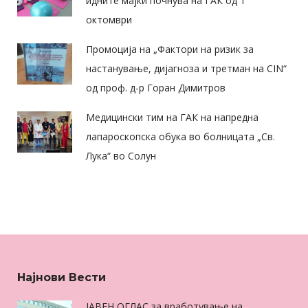
идните мајки почнува на ГАК од 1
октомври
Промоција на „Фактори на ризик за
настанување, дијагноза и третман на CIN“
од проф. д-р Горан Димитров
Медицински тим на ГАК на напредна
лапароскопска обука во болницата „Св.
Лука“ во Солун
Најнови Вести
ЈАВЕН ОГЛАС за вработување на