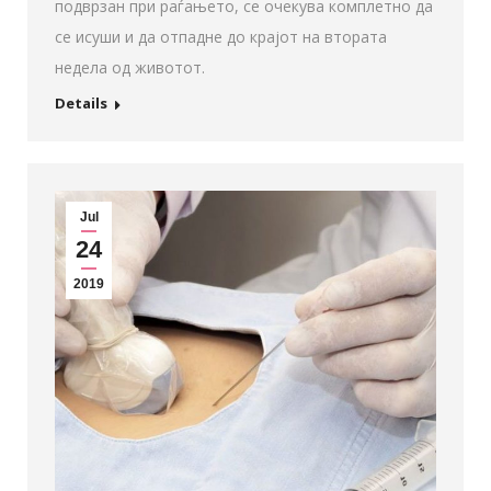
подврзан при раѓањето, се очекува комплетно да
се исуши и да отпадне до крајот на втората
недела од животот.
Details
Jul
24
2019