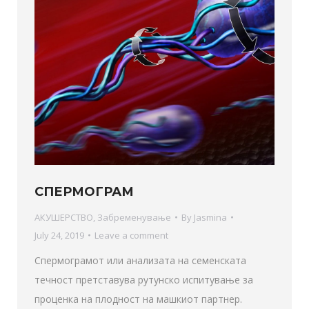
СПЕРМОГРАМ
АКУШЕРСТВО
,
Забременување
By
Jasmina
July 24, 2019
Leave a comment
Спермограмот или анализата на семенската
течност претставува рутунско испитување за
проценка на плодност на машкиот партнер.