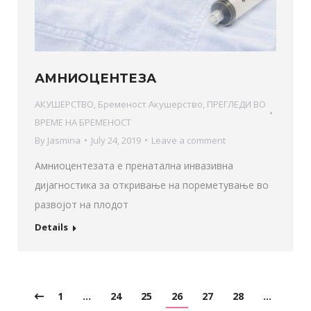
АМНИОЦЕНТЕЗА
АКУШЕРСТВО
,
Бременост Акушерство
,
ПРЕГЛЕДИ ВО
ВРЕМЕ НА БРЕМЕНОСТ
By
Jasmina
July 24, 2019
Leave a comment
Амниоцентезата е пренатална инвазивна
дијагностика за откривање на пореметување во
развојот на плодот
Details
1
…
24
25
26
27
28
…