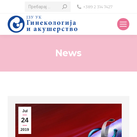
Search:
+389 2 314 7427
News
Jul
24
2019