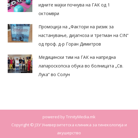
идните мајки почнува на ГАК од 1
октомври
Промоција на „Фактори на ризик за
настанување, дијагноза и третман на CIN“
од проф. д-р Горан Димитров
Медицински тим на ГАК на напредна
лапароскопска обука во болницата „Св.
Лука“ во Солун
powered by
TrinityMedia.mk
Copyright © ЈЗУ Универзитетска клиника за гинекологија и
акушерство