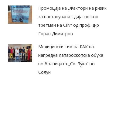
Промоција на „Фактори на ризик
за настанување, дијагноза и
третман на CIN“ од проф. д-р
Горан Димитров
Медицински тим на ГАК на
напредна лапароскопска обука
во болницата „Св. Лука“ во
Солун