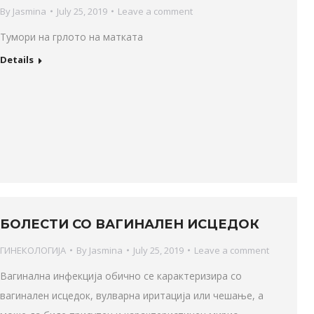
By
Jasmina
July 25, 2019
Leave a comment
Тумори на грлото на матката
Details
БОЛЕСТИ СО ВАГИНАЛЕН ИСЦЕДОК
ГИНЕКОЛОГИЈА
By
Jasmina
July 25, 2019
Leave a comment
Вагинална инфекција обично се карактеризира со
вагинален исцедок, вулварна иритација или чешање, а