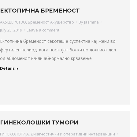
ЕКТОПИЧНА БРЕМЕНОСТ
АКУШЕРСТВО
,
Бременост Акушерство
By
Jasmina
July 25, 2019
Leave a comment
Ектопична бременост секогаш е суспектна кај жени во
фертилен период, кога постојат болки во долниот дел
од абдоменот и/или абнормално крвавење
Details
ГИНЕКОЛОШКИ ТУМОРИ
ГИНЕКОЛОГИЈА
,
Дијагностички и оперативни интервенции