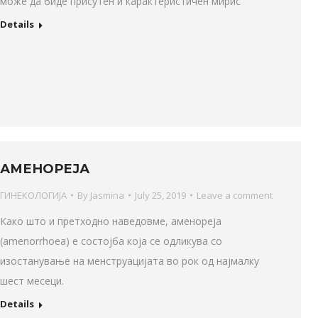
може да биде присутен и карактеристичен мирис
Details
АМЕНОРЕЈА
ГИНЕКОЛОГИЈА
By
Jasmina
July 25, 2019
Leave a comment
Како што и претходно наведовме, аменореја
(amenorrhoea) е состојба која се одликува со
изостанување на менструацијата во рок од најмалку
шест месеци.
Details