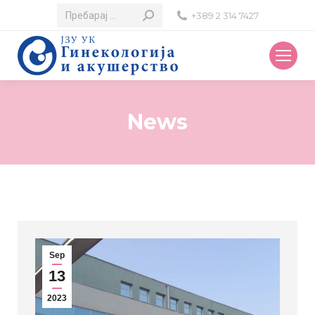
Search:
+389 2 314 7427
News
Sep
13
2023