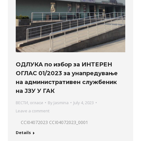
ОДЛУКА по избор за ИНТЕРЕН
ОГЛАС 01/2023 за унапредување
на административен службеник
на ЈЗУ У ГАК
ВЕСТИ
,
огласи
By
Jasmina
July 4, 2023
Leave a comment
CCI04072023 CCI04072023_0001
Details