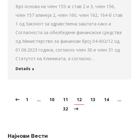
Врз основа на член 155-ж став 2 и 3, член 156,
член 157 алинеја 2, член 160, член 162, 164-б став
1 од Законот за здравствена заштита како и
Согласноста за oбезбедени финансиски средства
од Министерство за финансии број 04-602/12 од
01.06.2023 година, согласно член 30 и член 31 од
Статутот на Клиниката, a согласно…
Details
1
…
10
11
12
13
14
…
32
Најнови Вести