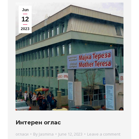
Jun
12
2023
Интерен оглас
огласи
By
Jasmina
June 12, 2023
Leave a comment